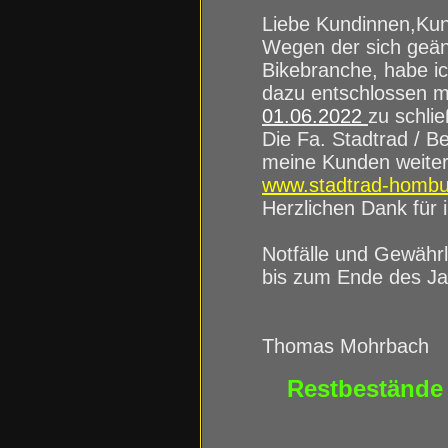
Liebe Kundinnen,Ku
Wegen der sich geä
Bikebranche, habe i
dazu entschlossen m
01.06.2022
zu schli
Die Fa. Stadtrad / Be
meine Kunden weiter
www.stadtrad-hombu
Herzlichen Dank für i
Notfälle und Gewährl
bis zum Ende des Ja
Thomas Mohrbach
Restbestände